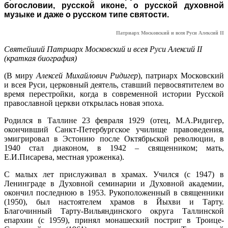
богословии, русской иконе, о русской духовной
музыке и даже о русском типе святости.
Патриарх Московский и всея Руси Алексий II
Святейший Патриарх Московский и всея Руси Алексий II
(краткая биография)
(В миру
Алексей Михайлович Ридигер
), патриарх Московский
и всея Руси, церковный деятель, ставший первосвятителем во
время перестройки, когда в современной истории Русской
православной церкви открылась новая эпоха.
Родился в Таллине 23 февраля 1929 (отец, М.А.Ридигер,
окончивший Санкт-Петербургское училище правоведения,
эмигрировал в Эстонию после Октябрьской революции, в
1940 стал диаконом, в 1942 – священником; мать,
Е.И.Писарева, местная уроженка).
С малых лет прислуживал в храмах. Учился (с 1947) в
Ленинграде в Духовной семинарии и Духовной академии,
окончил последнюю в 1953. Рукоположенный в священники
(1950), был настоятелем храмов в Йыхви и Тарту.
Благочинный Тарту-Вильяндинского округа Таллинской
епархии (с 1959), принял монашеский постриг в Троице-