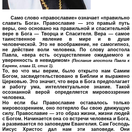
Само слово «православие» означает «правильно
славить Бога». Православие — это правый путь
веры, оно основано на правильной и спасительной
вере в Бога — Творца и Спасителя. Вера — самое
таинственное явление в мире и в душе
человеческой. Это не воображение, не самогипноз,
не действие воли человека. По слову апостола
Павла, «вера есть осуществление ожидаемого и
уверенность в невидимом»
(Послание апостола Павла к
.
Евреям, глава 11, стих 1)
То, во что мы верим, было открыто нам Самим
Богом, засвидетельствовано в Библии и выражено
Церковью. Это значит, что вера в Бога предполагает
и работу ума, интеллектуальное знание. Такой
осознанной верой определяется мировоззрение
человека.
Но если бы Православие оставалось только
мировоззрением, оно потеряло бы свою движущую
силу. Православие — это образ жизни, жизни людей
с Богом. Начинается она со встречи человека и Бога,
а развивается по заповедям Евангелия. Сам Господь
Иисус Христос дал нам эти заповеди. Они