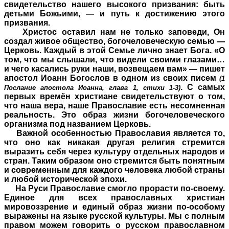
свидетельство нашего высокого призвания: быть
детьми Божьими, — и путь к достижению этого
призвания.
Христос оставил нам не только заповеди, Он
создал живое общество, богочеловеческую семью —
Церковь. Каждый в этой Семье лично знает Бога. «О
том, что мы слышали, что видели своими глазами…
и чего касались руки наши, возвещаем вам» — пишет
апостол Иоанн Богослов в одном из своих писем
(1
. С самых
Послание апостола Иоанна, глава 1, стихи 1-3)
первых времён христиане свидетельствуют о том,
что наша вера, наше Православие есть несомненная
реальность. Это образ жизни богочеловеческого
организма под названием Церковь.
Важной особенностью Православия является то,
что оно как никакая другая религия стремится
выразить себя через культуру отдельных народов и
стран. Таким образом оно стремится быть понятным
и современным для каждого человека любой страны
и любой исторической эпохи.
На Руси Православие смогло прорасти по-своему.
Единое для всех православных христиан
мировоззрение и единый образ жизни по-особому
выражены на языке русской культуры. Мы с полным
правом можем говорить о русском православном