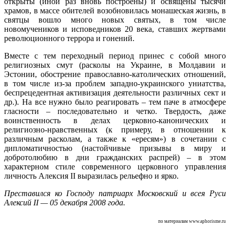
открыты (иной раз вновь построены) и освящены тысячи
храмов, в массе обителей возобновилась монашеская жизнь, в
святцы вошло много новых святых, в том числе
новомучеников и исповедников 20 века, ставших жертвами
революционного террора и гонений.
Вместе с тем переходный период принес с собой много
религиозных смут (расколы на Украине, в Молдавии и
Эстонии, обострение православно-католических отношений,
в том числе из-за проблем западно-украинского униатства,
беспрецедентная активизация деятельности различных сект и
др.). На все нужно было реагировать – тем паче в атмосфере
гласности – последовательно и четко. Твердость, даже
воинственность в делах церковно-канонических и
религиозно-нравственных (к примеру, в отношении к
различным расколам, а также к «ересям») в сочетании с
дипломатичностью (настойчивые призывы в миру и
добротолюбию в дни гражданских распрей) – в этом
характерном стиле современного церковного управления
личность Алексия II выразилась рельефно и ярко.
Преставился ко Господу патриарх Московский и всея Руси
Алексий II — 05 декабря 2008 года.
по материалам www.aphorisme.ru