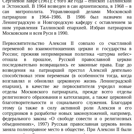
Сергиевой лавре (1961); с того же года – епископ Таллинский
и Эстонский. В 1964 возведен в сан архиепископа, в 1968 – в
сан митрополита. Управляющий делами Московской
патриархии в 1964–1986. В 1986 был назначен на
Ленинградскую и Новгородскую кафедру с оставлением за
ним управления Таллинской епархией. Избран патриархом
Московским и всея Руси в 1990.
Первосвятительство Алексия II совпало со счастливой
переменой во взаимоотношениях церкви и государства в
России; прежняя н
епримиримая политика «штурма небес»
отошла в прошлое, Русской православной церкви
последовательно возвращались ее законные права. Еще до
возведения на патриарший престол Алексий деятельно
способствовал этим переменам (в особенности тогда, когда
возглавлял и обновлял церковную жизнь Ленинградской
епархии), в качестве же первосвятителя учредил новые
отделы Московского патриархата, прежде всего отделы
религиозного образования и катехизации, а также церковной
благотворительности и социального служения. Благодаря
этому (а также в силу активной роли Алексия и его
сотрудников в разработке новых законоуложений, например,
федерального закона «О свободе совести и о религиозных
объединениях», 1997) Русская православная церковь вновь
заняла полноправное место в обществе. При Алексии II были