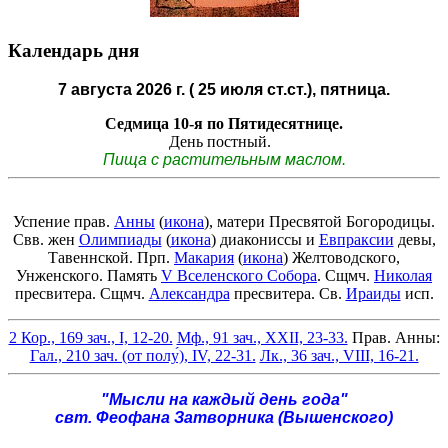
Календарь дня
7 августа 2026 г. ( 25 июля ст.ст.), пятница.
Седмица 10-я по Пятидесятнице.
День постный.
Пища с растительным маслом.
Успение прав.
Анны
(
икона
), матери Пресвятой Богородицы.
Свв. жен
Олимпиады
(
икона
) диакониссы и
Евпраксии
девы,
Тавеннской. Прп.
Макария
(
икона
) Желтоводского,
Унженского. Память
V Вселенского Собора
. Сщмч.
Николая
пресвитера. Сщмч.
Александра
пресвитера. Св.
Ираиды
исп.
2 Кор., 169 зач., I, 12-20.
Мф., 91 зач., XXII, 23-33.
Прав. Анны:
Гал., 210 зач. (от полу́), IV, 22-31.
Лк., 36 зач., VIII, 16-21.
"Мысли на каждый день года"
свт. Феофана Затворника (Вышенского)