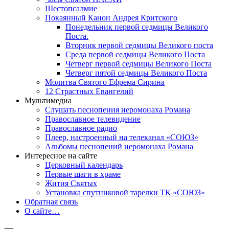
Шестопсалмие
Покаянный Канон Андрея Критского
Понедельник первой седмицы Великого
Поста.
Вторник первой седмицы Великого поста
Среда первой седмицы Великого Поста
Четверг первой седмицы Великого Поста
Четверг пятой седмицы Великого Поста
Молитва Святого Ефрема Сирина
12 Страстных Евангелий
Мультимедиа
Слушать песнопения иеромонаха Романа
Православное телевидение
Православное радио
Плеер, настроенный на телеканал «СОЮЗ»
Альбомы песнопений иеромонаха Романа
Интересное на сайте
Церковный календарь
Первые шаги в храме
Жития Святых
Установка спутниковой тарелки ТК «СОЮЗ»
Обратная связь
О сайте…